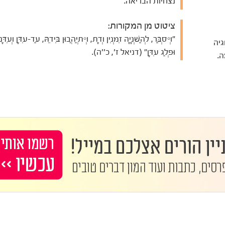
נצחיות הבריאה.
ציטוט מן המקורות:
"וְיִסְבַּר, לְהַשְׁנָיָה זִמְנִין וְדָת, וְיִתְיַהֲבוּן בִּידֵהּ, עַד-עִדָּן וְעִדָּנִ
גיה
וּפְלַג עִדָּן" (דניאל ז', כ''ה).
.