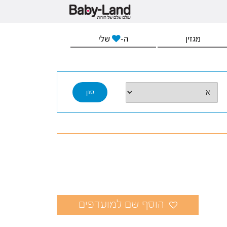
מגזין
ה-
שלי