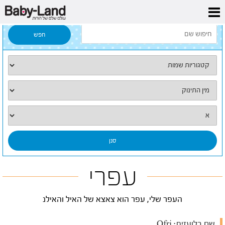
דף הבית
/
כל השמות
/
עפרי
עפרי
העפר שלי, עפר הוא צאצא של האיל והאילנ
שם בלועזית:
Ofri