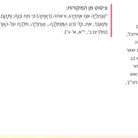
ציטוט מן המקורות:
"וַעֲתַלְיָה אֵם אֲחַזְיָהוּ, וראתה (רָאֲתָה) כִּי מֵת בְּנָהּ; וַתָּקָם,
וַתְּאַבֵּד, אֵת, כָּל-זֶרַע הַמַּמְלָכָה... וַעֲתַלְיָה, מֹלֶכֶת עַל-הָאָר
(מלכים ב', י''א, א'-ג').
יזבל,
ה
 שאר
בן
חר
ראש
נ''ך,