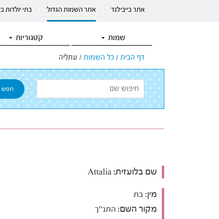
אתר בייבילנד
אתר השמות הגדול
בתי יולדות ב
שמות
קטגוריות
דף הבית
/
כל השמות
/
עתליה
שם בלועזית:
Attalia
מין:
בת
מקור השם:
התנ''ך