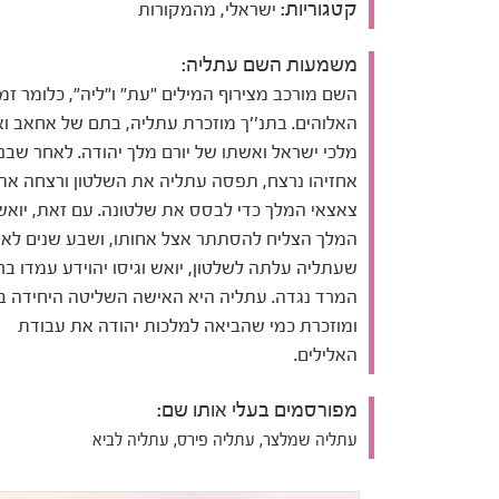
קטגוריות:
ישראלי, מהמקורות
משמעות השם עתליה:
השם מורכב מצירוף המילים "עת" ו"ליה", כלומר זמן
האלוהים. בתנ''ך מוזכרת עתליה, בתם של אחאב וא
מלכי ישראל ואשתו של יורם מלך יהודה. לאחר שבנ
אחזיהו נרצח, תפסה עתליה את השלטון ורצחה את
צאצאי המלך כדי לבסס את שלטונה. עם זאת, יואש 
המלך הצליח להסתתר אצל אחותו, ושבע שנים לא
שעתליה עלתה לשלטון, יואש וגיסו יהוידע עמדו ב
המרד נגדה. עתליה היא האישה השליטה היחידה בת
ומוזכרת כמי שהביאה למלכות יהודה את עבודת
האלילים.
מפורסמים בעלי אותו שם:
עתליה שמלצר, עתליה פירס, עתליה לביא