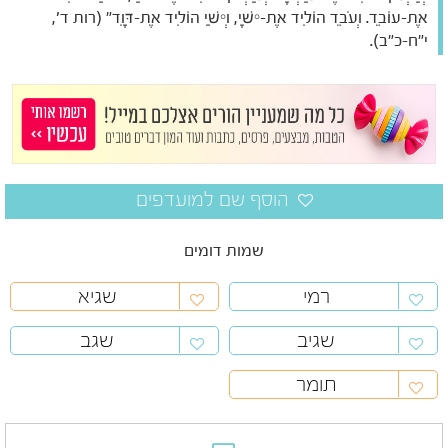
אֶת-עוֹבֵד. וְעֹבֵד הוֹלִיד אֶת-יִשָׁי, וְיִשַׁי הוֹלִיד אֶת-דָּוִד" (רות ד',
י"ח-כ"ב).
שמות דומים
רמי
שגיא
שגיב
שגב
תומר