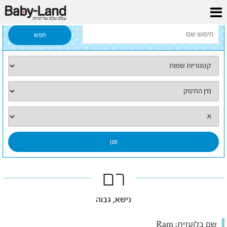
דף הבית
/
כל השמות
/
רם
רם
נישא, גבוה
שם בלועזית:
Ram