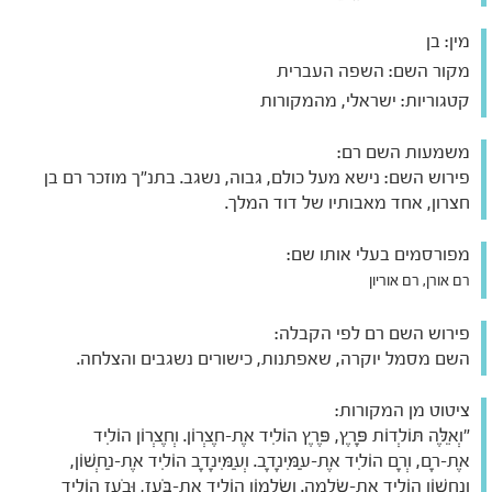
מין:
בן
מקור השם:
השפה העברית
קטגוריות:
ישראלי, מהמקורות
משמעות השם רם:
פירוש השם: נישא מעל כולם, גבוה, נשגב. בתנ"ך מוזכר רם בן
חצרון, אחד מאבותיו של דוד המלך.
מפורסמים בעלי אותו שם:
רם אורן, רם אוריון
פירוש השם רם לפי הקבלה:
השם מסמל יוקרה, שאפתנות, כישורים נשגבים והצלחה.
ציטוט מן המקורות:
"וְאֵלֶּה תּוֹלְדוֹת פָּרֶץ, פֶּרֶץ הוֹלִיד אֶת-חֶצְרוֹן. וְחֶצְרוֹן הוֹלִיד
אֶת-רָם, וְרָם הוֹלִיד אֶת-עַמִּינָדָב. וְעַמִּינָדָב הוֹלִיד אֶת-נַחְשׁוֹן,
וְנַחְשׁוֹן הוֹלִיד אֶת-שַׂלְמָה. וְשַׂלְמוֹן הוֹלִיד אֶת-בֹּעַז, וּבֹעַז הוֹלִיד