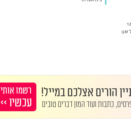
ר השם באנגלית: נגזר משמו של יוחנן, אחד מ-12
ש.ן: