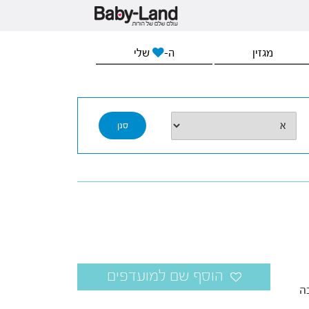
מגזין
ה-
שלי
ה