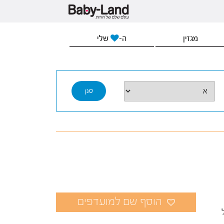
מגזין
ה-
שלי