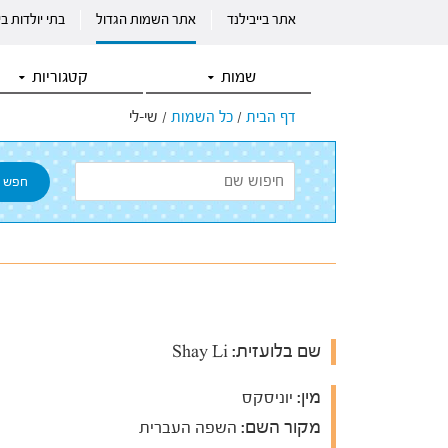
אתר בייבילנד
אתר השמות הגדול
בתי יולדות ב
שמות
קטגוריות
דף הבית
/
כל השמות
/
שי-לי
שם בלועזית:
Shay Li
מין:
יוניסקס
מקור השם:
השפה העברית