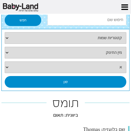
דף הבית
/
כל השמות
/
תומס
תומס
ביוונית: תאום
שם בלועזית:
Thomas