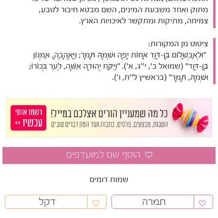
מתוק ואחד משבעת המינים, השם מבטא חיבור לטבע,
צמיחה, מתיקות ומתקשר לאיכויות הארץ.
ציטוט מן המקורות:
"וּלְאַבְשָׁלוֹם בֶּן-דָּוִד אָחוֹת יָפָה וּשְׁמָהּ תָּמָר; וַיֶּאֱהָבֶהָ, אַמְנוֹן
בֶּן-דָּוִד" (שמואל ב', י''ג, א'). "וַיִּקַּח יְהוּדָה אִשָּׁה, לְעֵר בְּכוֹרוֹ;
וּשְׁמָהּ, תָּמָר" (בראשיץ ל''ח, ו').
שמות דומים
תמרה
דקל