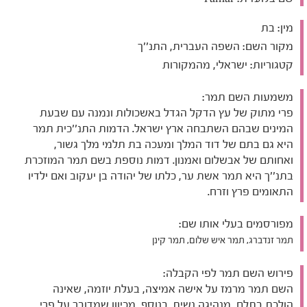
מין:
בת
מקור השם:
השפה העברית, התנ''ך
קטגוריות:
ישראלי, מהמקורות
משמעות השם תמר:
פרי מתוק של עץ הדקל הגדל באשכולות ונמנה עם שבעת
המינים שבהם השתבחה ארץ ישראל. הדמות התנ''כית תמר
היא גם בתם של דוד המלך ומעכה בת תלמי מלך גשור,
ואחותם של אבשלום ואמנון. דמות נוספת בשם תמר המוזכרת
בתנ''ך היא תמר אשת ער, כלתו של יהודה בן יעקוב ואם ילדיו
התאומים פרץ וזרח.
מפורסמים בעלי אותו שם:
תמר זנדברג, תמר איש שלום, תמר קינן
פירוש השם תמר לפי הקבלה:
השם תמר מרמז על אישה אמיצה, בעלת יוזמה, שאינה
הולכת בתלם, מנהיגה נשית. בנוסף, מכיוון שמדובר על פרי