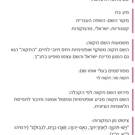
מין:
בת
מקור השם:
השפה העברית
קטגוריות:
ישראלי, מהמקורות
משמעות השם תקווה:
השם תקוה משקף אופטימיות ויחס חיובי לחיים. "התקוה" הוא
גם המנון מדינת ישראל והשם עצמו מופיע בתנ''ך.
מפורסמים בעלי אותו שם:
תקווה מור, תקווה לוי
פירוש השם תקווה לפי הקבלה:
השם תקווה מביע אופטימיות ומסמל אמונה וחיבור לתפיסת
הלאומיות הציונית.
ציטוט מן המקורות:
"וְיֵשׁ-תִּקְוָה לְאַחֲרִיתֵךְ, נְאֻם-יְהוָה; וְשָׁבוּ בָנִים, לִגְבוּלָם" (ירמיהו
ל''א, ט''ז)