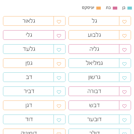
בן
בת
יוניסקס
גל
גלאור
גלבוע
גלי
גלעד
גליה
גמליאל
גפן
גרשון
דב
דביר
דבורה
דבש
דגן
דובער
דוד
דולב
דומיניק