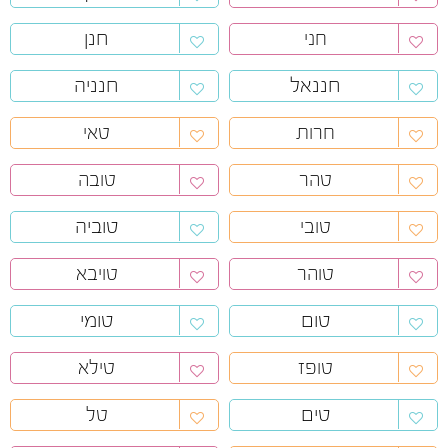
חנן
חני
חננאל
חנניה
חרות
טאי
טהר
טובה
טוביה
טובי
טוהר
טויבא
טום
טומי
טופז
טילא
טים
טל