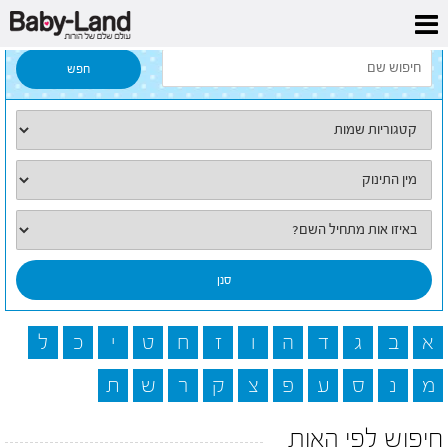
דף הבית
/
כל השמות
א
ב
ג
ד
ה
ו
ז
ח
ט
י
כ
ל
מ
נ
ס
ע
פ
צ
ק
ר
ש
ת
חיפוש לפי האות