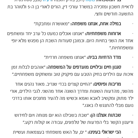
לראיית חשבון ומזכירה במשרד עורכי דין, הורים לאורי בן ה-5 ולטוהר בת
התשעה חודשים וחצי.
·
במילה אחת, אנחנו משפחה:
"מאושרת ומחבקת"
·
ארוחות משפחתיות:
"אנחנו אוכלים כמעט כל ערב יחד ומשתפים
אחד את השני בחויות היום. וכמובן סעודות השבת הן מפגש מלא יופי
ומשפחתיות."
·
מדד הדתיות בבית:
"אנחנו משפחה חרדית"
·
סגנון חיים ובילויים מועדפים על המשפחה:
"אוהבים לבלות זמן
איכות עם הילדים בחיק הטבע עם פיקניק טוב ומשחקים משפחתיים."
·
מריבות ופיוסים:
"החיים קצרים בכדי שנריב. מאוד נהנים אחד
מהשני, מהדעות השונות ומדרך השונה אחד מהשני. לגבי הילדים, אורי
ילד מתוק ומקשיב לאבא ואמא וכשיש מה להעיר מחנכים אותו בדרכי
נועם מבלי להתנגש לו באגו."
·
שבתות אצלנו הן:
"שבת בשבילנו הוא יום מנוחה ויום לחידוש
וריענון הקשר בלי הפרעות של טלפונים, עבודה או קולות רקע."
·
הכי ישראלי בעינינו:
" ים, על האש משפחתי בעצמאות ועשיית