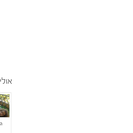
אולי
הח