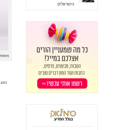
הישראלים
משפחת 
נטע ק