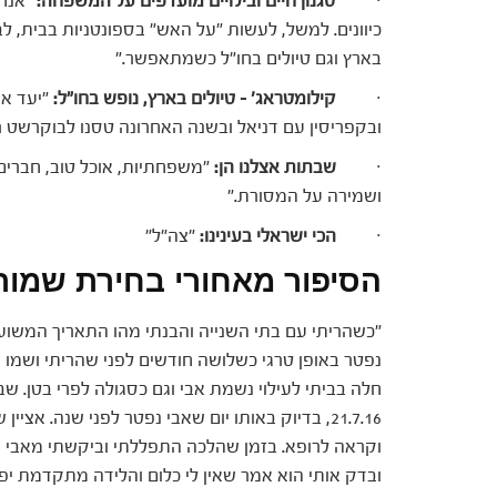
·
סגנון חיים ובילויים מועדפים על המשפחה:
"אנחנ
כיוונים. למשל, לעשות "על האש" בספונטניות בבית, לב
בארץ וגם טיולים בחו"ל כשמתאפשר."
·
קילומטראג' – טיולים בארץ, נופש בחו"ל:
"יעד אהו
ובקפריסין עם דניאל ובשנה האחרונה טסנו לבוקרשט רק
·
שבתות אצלנו הן:
"משפחתיות, אוכל טוב, חברים
ושמירה על המסורת."
·
הכי ישראלי בעינינו:
"צה"ל"
הסיפור מאחורי בחירת שמו
"כשהריתי עם בתי השנייה והבנתי מהו התאריך המשוער 
נפטר באופן טרגי כשלושה חודשים לפני שהריתי ושמו 
חלה בביתי לעילוי נשמת אבי וגם כסגולה לפרי בטן. שבו
21.7.16, בדיוק באותו יום שאבי נפטר לפני שנה. 
וקראה לרופא. בזמן שהלכה התפללתי וביקשתי מאבי ש
ובדק אותי הוא אמר שאין לי כלום והלידה מתקדמ