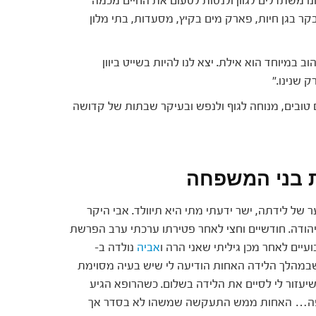
ו משתדלים לגוון ולנסות לטעום את החיים מכמה
קר בגן חיות, פארק מים בקיץ, מסעדות, בתי מלון
ב במיוחד הוא אילת. יצא לנו להיות בשייט ביוון
 שנינו."
 טובים, מנוחה לגוף ולנפש ובעיקר שבתות של קדושה
ת בני המשפחה
של לידתה, ישר ידעתי מתי היא תיוולד. אבי היקר
יהודה. חודשיים וחצי לאחר פטירתו ערכתי ערב הפרשת
עיים לאחר מכן גיליתי שאני הרה ו
אביה
נולדה ב-
אציין שבמהלך הלידה האחות הודיעה לי שיש בעיה מסוימת
יעזור לי לסיים את הלידה בשלום. כשהרופא הגיע
ת יפה… האחות ממש התעקשה שמשהו לא בסדר אך