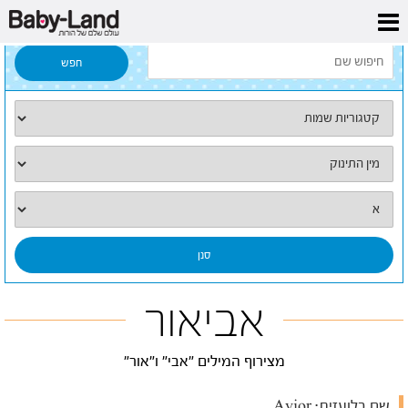
דף הבית
/
כל השמות
/
אביאור
אביאור
מצירוף המילים "אבי" ו"אור"
שם בלועזית:
Avior