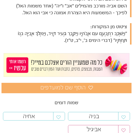
השם אביה מורכב מהמילים "אב" ו"יה" (אחד משמות האל)
לפיכך – המשמעות היא הצהרת אמונה כי אבי הוא האל.
ציטוט מן המקורות:
"וַיִּשְׁכַּב רְחַבְעָם עִם אֲבֹתָיו וַיִּקָּבֵר בְּעִיר דָּוִיד, וַיִּמְלֹךְ אֲבִיָּה בְנוֹ
תַּחְתָּיו" (דברי הימים ב', י"ב, ט"ז).
שמות דומים
בניה
אחיה
אביגיל