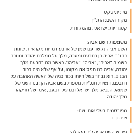
מין:
יוניסקס
מקור השם:
התנ''ך
קטגוריות:
ישראלי, מהמקורות
משמעות השם אביה:
השם אביה נקשר עם שמן של ארבע דמויות מקראיות שונות
בתנ"ך. אביה בן רחבעם ומעכה, מלך על ממלכת יהודה ומוזכר
בשמות "אבים", "אביה" ו"אביהו". כאשר מת רחבעם מלך
יהודה, אביה בנו תפס את מקומו, על אף שלא היה בכור
הבנים. הוא נבחר בשל היותו בכור בניה של האשה האהובה על
רחבעם. דמויות תנכ"יות נוספות בשם אביה הן: בנו השני של
שמואל הנביא, מלך ישראל ובנו של ירבעם, אימו של חזיקהו
מלך יהודה
מפורסמים בעלי אותו שם:
אביה בן דוד
פירוש השם אביה לפי הקבלה: