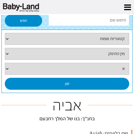
דף הבית
/
כל השמות
/
אביה
אביה
בתנ''ך: בנו של המלך רחבעם
שם בלועזית:
Aviah