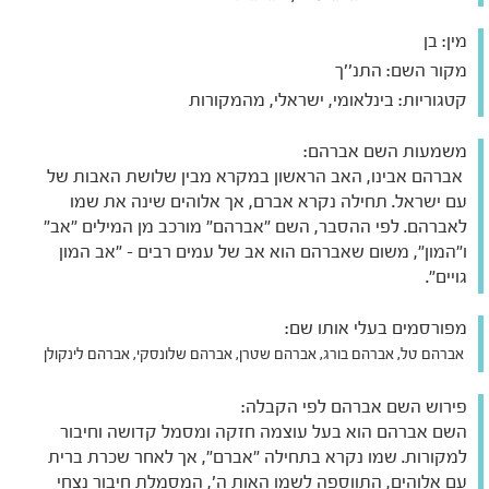
מין:
בן
מקור השם:
התנ''ך
קטגוריות:
בינלאומי, ישראלי, מהמקורות
משמעות השם אברהם:
אברהם אבינו, האב הראשון במקרא מבין שלושת האבות של
עם ישראל. תחילה נקרא אברם, אך אלוהים שינה את שמו
לאברהם. לפי ההסבר, השם "אברהם" מורכב מן המילים "אב"
ו"המון", משום שאברהם הוא אב של עמים רבים - "אב המון
גויים".
מפורסמים בעלי אותו שם:
אברהם טל, אברהם בורג, אברהם שטרן, אברהם שלונסקי, אברהם לינקולן
פירוש השם אברהם לפי הקבלה:
השם אברהם הוא בעל עוצמה חזקה ומסמל קדושה וחיבור
למקורות. שמו נקרא בתחילה "אברם", אך לאחר שכרת ברית
עם אלוהים, התווספה לשמו האות ה', המסמלת חיבור נצחי