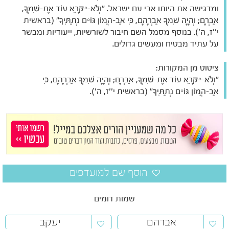
ומדגישה את היותו אבי עם ישראל. "וְלֹא-יִקָּרֵא עוֹד אֶת-שִׁמְךָ,
אַבְרָם; וְהָיָה שִׁמְךָ אַבְרָהָם, כִּי אַב-הֲמוֹן גּוֹיִם נְתַתִּיךָ" (בראשית
י''ז, ה'). בנוסף מסמל השם חיבור לשורשיות, ייעודיות ומבשר
על עתיד מבטיח ומעשים גדולים.
ציטוט מן המקורות:
"וְלֹא-יִקָּרֵא עוֹד אֶת-שִׁמְךָ, אַבְרָם; וְהָיָה שִׁמְךָ אַבְרָהָם, כִּי
אַב-הֲמוֹן גּוֹיִם נְתַתִּיךָ" (בראשית י''ז, ה').
שמות דומים
אברהם
יעקב