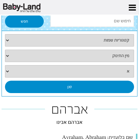
דף הבית
/
כל השמות
/
אברהם
אברהם
אברהם אבינו
שם בלועזית:
Avraham, Abraham