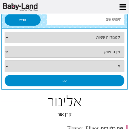
דף הבית
/
כל השמות
/
אלינור
אלינור
קרן אור
שם בלועזית:
Eleanor, Elinor