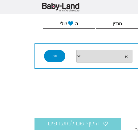
מגזין
ה-
שלי
ר