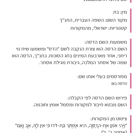
מין:
בת
מקור השם:
השפה העברית, התנ''ך
קטגוריות:
ישראלי, מהמקורות
משמעות השם הדסה:
השם הדסה הוא צורת הנקבה לשם "הדס" ומשמעו שיח נוי
ריחני, אחד מארבעת המינים בחג הסוכות. בתנ''ך, הדסה הוא
שמה של אסתר המלכה, גיבורת מגילת אסתר.
מפורסמים בעלי אותו שם:
הדסה באו
פירוש השם הדסה לפי הקבלה:
השם מבטא חיבור למקורות ומסמל אומץ וחוכמה.
ציטוט מן המקורות:
"וַיְהִי אֹמֵן אֶת-הֲדַסָּה, הִיא אֶסְתֵּר בַּת-דֹּדוֹ כִּי אֵין לָהּ, אָב וָאֵם"
(אסתר ב', ז').