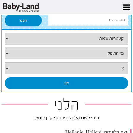
דף הבית
/
כל השמות
/
הלני
הלני
כינוי לשם הלנה. ביוונית: קרן שמש
שם בלועזית:
Hellenic, Helleni