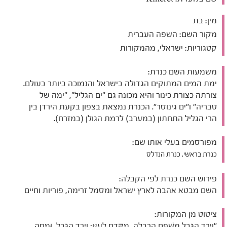
מין:
בת
מקור השם:
השפה העברית
קטגוריות:
ישראלי, מהמקורות
משמעות השם כנרת:
ימת המים המתוקים הגדולה בישראל והנמוכה ביותר בעולם.
צורתה כצורת כינור והיא מכונה גם "ים הגליל", "ימה של
טבריה" ו"ים גינוסר". הכנרת נמצאת בצפון בקעת הירדן בין
הרי הגליל התחתון (במערב) לרמת הגולן (במזרח).
מפורסמים בעלי אותו שם:
כנרת בראשי, כנרת הנדלס
פירוש השם כנרת לפי הקבלה:
השם מבטא אהבה לארץ ישראל ומסמל זרימה, פוריות וחיים
ציטוט מן המקורות:
"וְיָרַד הַגְּבֻל מִשְּׁפָם הָרִבְלָה, מִקֶּדֶם לָעָיִן; וְיָרַד הַגְּבֻל, וּמָחָה