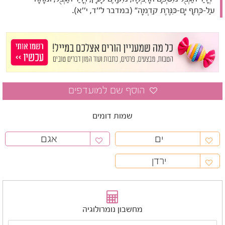
עַל-כֶּתֶף יָם-כִּנֶּרֶת קֵדְמָה" (במדבר ל''ד, י''א).
שמות דומים
ים
אגם
ירדן
מחשבון נומרולוגיה