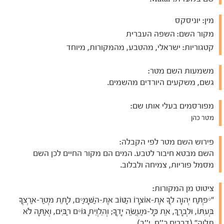
מין:
יוניסקס
מקור השם:
השפה העברית
קטגוריות:
ישראלי, מהטבע, מהמקורות, מיוחד
משמעות השם מטר:
גשם, משקעים היורדים מהשמים.
מפורסמים בעלי אותו שם:
מטר כהן
פירוש השם מטר לפי הקבלה:
השם מבטא חיבור לטבע. המים הם מקור החיים לכן השם
מסמל פוריות, צמיחה ולבלוב.
ציטוט מן המקורות:
"יִפְתַּח יְהוָה לְךָ אֶת-אוֹצָרוֹ הַטּוֹב אֶת-הַשָּׁמַיִם, לָתֵת מְטַר-אַרְצְךָ
בְּעִתּוֹ, וּלְבָרֵךְ, אֵת כָּל-מַעֲשֵׂה יָדֶךָ; וְהִלְוִיתָ גּוֹיִם רַבִּים, וְאַתָּה לֹא
תִלְוֶה" (דברים כ''ח, י''ב).