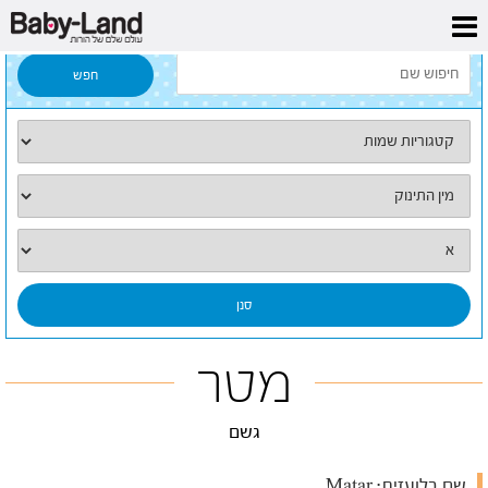
דף הבית
/
כל השמות
/
מטר
מטר
גשם
שם בלועזית:
Matar