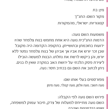
מין:
בת
מקור השם:
התנ''ך
קטגוריות:
ישראלי, מהמקורות
משמעות השם נועה:
הדמות התנ"כית נועה היא אחת מחמש בנות צלפחד שהיו
ידועות בחוכמתן ובתושייתן. בתקופה הקדומה היה מקובל
שבן זכר יורש את אביו אך אביהן של בנות צלפחד נפטר ללא
יורש, והן ביקשו לרשת את נחלתו. הבנות למעשה הובילו
ליצירת פסק הלכתי על ירושת האב במקרה שאין לו בנים.
ניתן לכתוב את השם גם בכתיב חסר: נעה.
מפורסמים בעלי אותו שם:
נועה תשבי, נועה וולמן, נועה קנולר, נועה מימן
פירוש השם נועה לפי הקבלה:
השם נועה מתייחס למעלות של צדק, חיבור עמוק למשפחה,
שוויון הזדמנויות ואהבה.