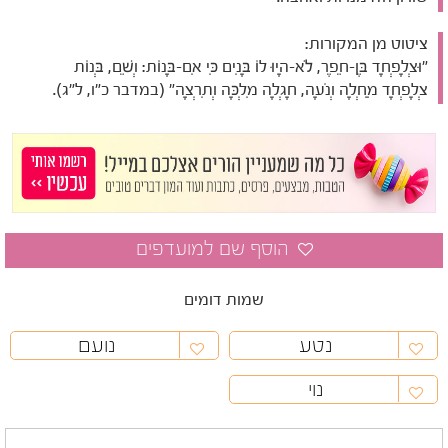
ציטוט מן המקורות:
"וּצְלָפְחָד בֶּן-חֵפֶר, לֹא-הָיוּ לוֹ בָּנִים כִּי אִם-בָּנוֹת: וְשֵׁם, בְּנוֹת
צְלָפְחָד מַחְלָה וְנֹעָה, חָגְלָה מִלְכָּה וְתִרְצָה" (במדבר כ"ו, ל"ג).
שמות דומים
נטע
נועם
נוי