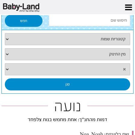
דף הבית
/
כל השמות
/
נועה
נועה
דמות מהתנ''ך: אחת מחמש בנות צלפחד
שם בלועזית:
Noa, Noah