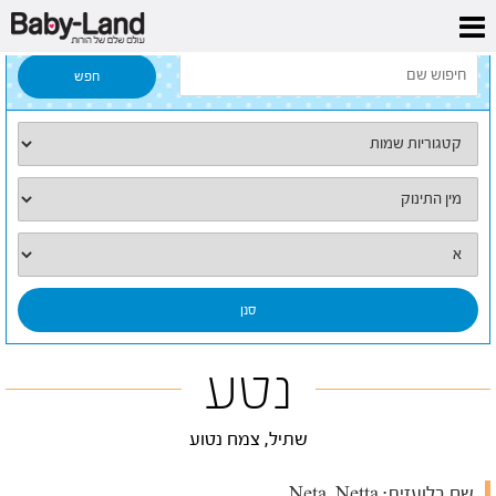
דף הבית
/
כל השמות
/
נטע
נטע
שתיל, צמח נטוע
שם בלועזית:
Neta, Netta