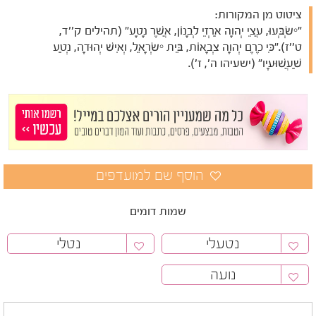
ציטוט מן המקורות:
"יִשְׂבְּעוּ, עֲצֵי יְהוָה אַרְזֵי לְבָנוֹן, אֲשֶׁר נָטָע" (תהילים ק''ד,
ט''ז)."כִּי כֶרֶם יְהוָה צְבָאוֹת, בֵּית יִשְׂרָאֵל, וְאִישׁ יְהוּדָה, נְטַע
שַׁעֲשׁוּעָיו" (ישעיהו ה', ז').
שמות דומים
נטעלי
נטלי
נועה