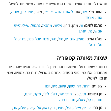
מתאים לבחור לתאומים שמות המבטאים את אותה משמעות. למשל:
האור שלי
:
אור
, אורי,
ליאור
,
נהוראי
,
אוראל
, מאור,
יאיר
,
קרן
,
אוריה
,
אורין
,
אורפז
מתנה לחיים
:
שי
, מתן, דורון,
אלישי
,
מתנאל
,
נתנאל
,
שי-לי
,
לי-שי
,
אבישי
,
נתן
,
יונתן
עולם המים
:
מעיין
,
אגם
,
ים
,
נחל
,
נהר
,
עינת
,
יובל
,
פלג
,
עיינה
,
גל
,
טל
,
מיטל
שמות מאותה קטגוריה
בדומה לשמות בעלי משמעות זהה, ניתן לבחור נושא מסוים שההורים
מתחברים אליו כמו סוגי ציפורים, אתרים בישראל, חיות בר, צמחים, אבני
חן וכו'. למשל:
ציפורים
:
דרור
,
דיה
,
שחף
,
עיטם
,
איה
,
יונה
מן הצומח
:
נטע
, ניצן,
הדס
,
יער
,
דולב
,
לילך
,
שקד
,
רותם
,
תומר
,
דקל
,
צאלה
,
תמר
,
דפנה
מן החי
:
עופרי
,
איילה
,
אייל
,
עופר
,
צבי
,
ראם
,
טליה
,
יעל
,
יעלה
,
גור
,