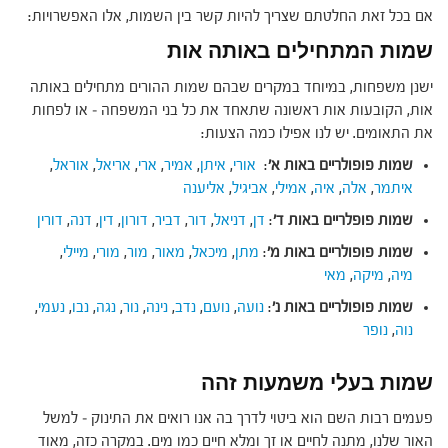
אם בכל זאת החלטתם שצריך להיות קשר בין השמות, אלו האפשרויות:
שמות המתחילים באותה אות
ישנן משפחות, במיוחד במקרים שבהם שמות ההורים מתחילים באותה
אות, הקובעות אות ראשונה שתאחד את כל בני המשפחה – או לפחות
את התאומים. יש לנו אפילו כמה הצעות:
שמות פופולריים באות א'
:
אורי
,
איתן
,
אמיר
,
ארי
,
אריאל
,
אוראל
,
איתמר
,
אלה
,
איה
,
אמילי
,
אביגיל
,
אליענה
שמות פופלריים באות ד'
:
דן
,
דניאל
,
דור
,
דביר
,
דורון
,
דין
,
דנה
,
דורין
שמות פופולריים באות מ'
:
מתן
,
מיכאל
,
מאור
,
מור
,
מורי
,
מיילי
,
מיה
,
מיקה
,
מאי
שמות פופולריים באות נ'
:
נועה
,
נועם
,
נדב
,
נינה
,
נור
,
נגה
,
נבו
,
נעמי
,
נוה
,
נופר
שמות בעלי משמעות זהה
פעמים רבות השם הוא ביטוי לדרך בה אנו רואים את התינוק – למשל
האור שלנו, מתנה לחיים או זך ומלא חיים כמו מים. במקרה כזה, מאוד