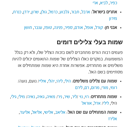
כפיר
,
לביא
,
ארי
אתרים בישראל
:
ארבל
,
תבור
,
גלבוע
,
כרמל
,
גולן
,
שרון
,
ירדן
,
כנרת
,
מירון
אבני חן
:
קורל
,
אופל
,
אודם
,
ספיר
,
פנינה
,
טופז
,
ענבר
,
חושן
שמות בעלי צלילים דומים
פעמים רבות הורים מתחברים לשם בזכות הצליל שלו, ולא רק בגלל
המשמעות. במקרים כאלו הצלילים של שמות התאומים יכולים להיות
משלימים או מתחרזים. אפשרות אחרת היא שמות שמתחילים או
מסתיימים בשם האל.
שמות עם צלילים משלימים
:
הילי
,
ליהי
,
יהלי
,
איליי
/ נועם, נועה/
רומי
,
מורי
,
מרום
,
רם
,
לירם
שמות מתחרזים
:
רוי
,
נוי
/
ליר
,
שיר
,
ניר
/
מאיה
,
גאיה
,
נאיה
/
מילי
,
גילי
,
הילי,
לילי
/
אדל
,
אוראל
שמות המתחילים עם שם האל
:
אליאב
,
אלישי
,
אליאל
,
אליעד
,
אלירז