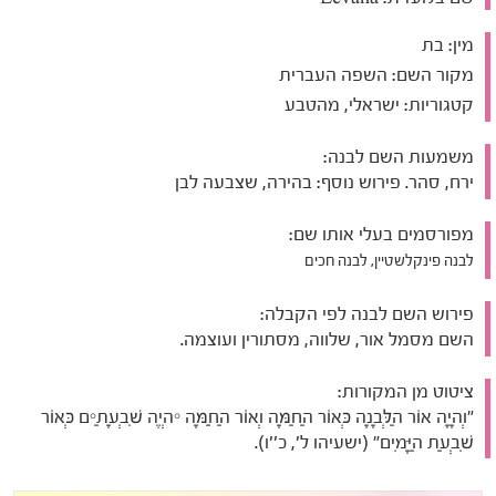
מין:
בת
מקור השם:
השפה העברית
קטגוריות:
ישראלי, מהטבע
משמעות השם לבנה:
ירח, סהר. פירוש נוסף: בהירה, שצבעה לבן
מפורסמים בעלי אותו שם:
לבנה פינקלשטיין, לבנה חכים
פירוש השם לבנה לפי הקבלה:
השם מסמל אור, שלווה, מסתורין ועוצמה.
ציטוט מן המקורות:
"וְהָיָה אוֹר הַלְּבָנָה כְּאוֹר הַחַמָּה וְאוֹר הַחַמָּה יִהְיֶה שִׁבְעָתַיִם כְּאוֹר
שִׁבְעַת הַיָּמִים" (ישעיהו ל', כ''ו).